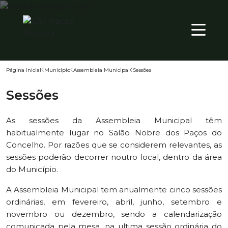
18
º
PT
Página inicial
Município
Assembleia Municipal
Sessões
Território
Sessões
Município
As sessões da Assembleia Municipal têm
Atualidade
habitualmente lugar no Salão Nobre dos Paços do
Concelho. Por razões que se considerem relevantes, as
sessões poderão decorrer noutro local, dentro da área
do Município.
A Assembleia Municipal tem anualmente cinco sessões
ordinárias, em fevereiro, abril, junho, setembro e
novembro ou dezembro, sendo a calendarização
comunicada pela mesa, na ultima sessão ordinária do